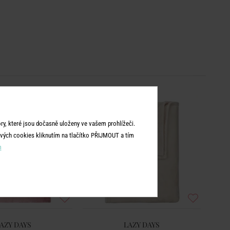
y, které jsou dočasně uloženy ve vašem prohlížeči.
vých cookies kliknutím na tlačítko PŘIJMOUT a tím
m
AZY DAYS
LAZY DAYS