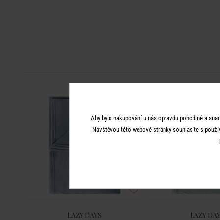
Aby bylo nakupování u nás opravdu pohodlné a snad
Návštěvou této webové stránky souhlasíte s použí
LAZY DAYS
LAZY DA