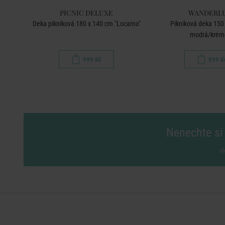
PICNIC DELUXE
WANDERL
edá
Deka pikniková 180 x 140 cm "Locarno"
Pikniková deka 150 
modrá/krém
999 Kč
899 K
Nenechte si 
vl