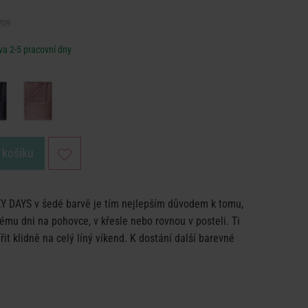
709
a 2-5 pracovní dny
 košíku
Y DAYS v šedé barvě je tím nejlepším důvodem k tomu,
nému dni na pohovce, v křesle nebo rovnou v posteli. Ti
řit klidně na celý líný víkend. K dostání další barevné