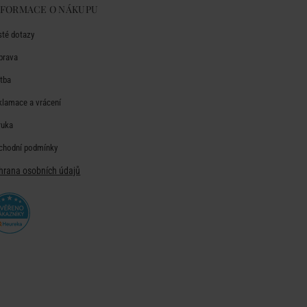
NFORMACE O NÁKUPU
sté dotazy
prava
atba
klamace a vrácení
ruka
chodní podmínky
hrana osobních údajů