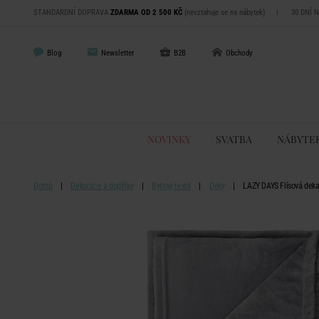
STANDARDNÍ DOPRAVA
ZDARMA OD 2 500 KČ
(nevztahuje se na nábytek)
|
30 DNÍ 
Blog
Newsletter
B2B
Obchody
NOVINKY
SVATBA
NÁBYTE
Domů
Dekorace a doplňky
Bytový textil
Deky
LAZY DAYS Flísová deka