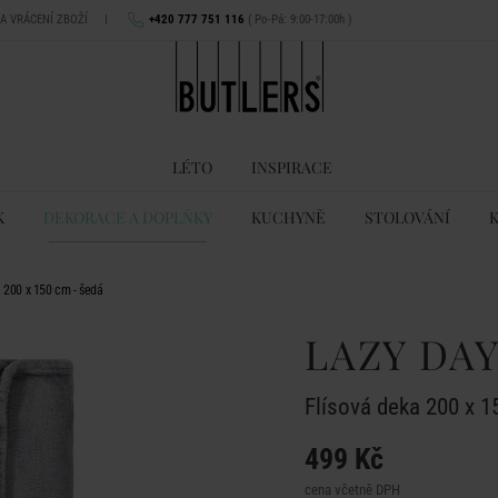
NA VRÁCENÍ ZBOŽÍ
|
+420 777 751 116
( Po-Pá: 9:00-17:00h )
LÉTO
INSPIRACE
K
DEKORACE A DOPLŇKY
KUCHYNĚ
STOLOVÁNÍ
 200 x 150 cm - šedá
LAZY DA
Flísová deka 200 x 1
499 Kč
cena včetně DPH