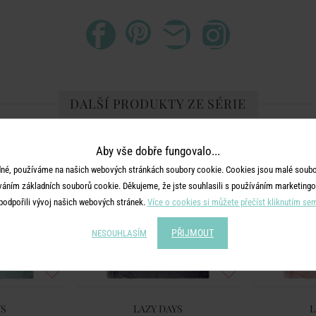
DALŠÍ PRODUKTY ZE SÉRIE
Aby vše dobře fungovalo...
né, používáme na našich webových stránkách soubory cookie. Cookies jsou malé soubor
váním základních souborů cookie. Děkujeme, že jste souhlasili s používáním marketingo
podpořili vývoj našich webových stránek.
Více o cookies si můžete přečíst kliknutím se
PŘIJMOUT
NESOUHLASÍM
YS
LAZY DAYS
L