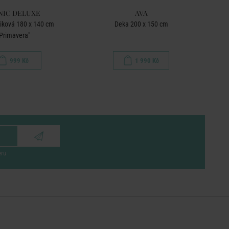
NIC DELUXE
AVA
iková 180 x 140 cm
Deka 200 x 150 cm
Flís
Primavera"
999 Kč
1 990 Kč
eru