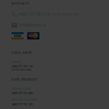
KONTAKTY
+420 777 751 116
( Po-Pá: 9:00-17:00h )
info@butlers.cz
NÁŠ E-SHOP
E-SHOP
+420 777 751 116
( Po-Pá: 9:00-17:00h )
NAŠE PRODEJNY
ATRIUM FLORA
+420 777 751 005
WESTFIELD CHODOV
+420 777 751 132