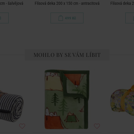
cm - šalvějová
Flísová deka 200 x 150 cm - antracitová
Flísová deka 2
č
499 Kč
MOHLO BY SE VÁM LÍBIT