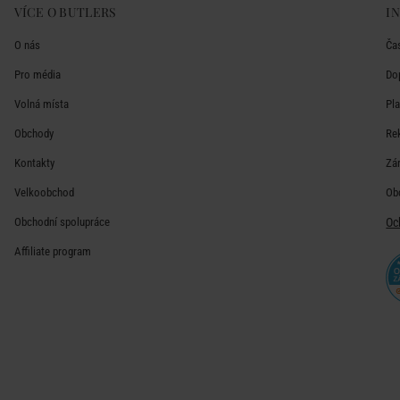
VÍCE O BUTLERS
I
O nás
Ča
Pro média
Do
Volná místa
Pl
Obchody
Re
Kontakty
Zá
Velkoobchod
Ob
Obchodní spolupráce
Oc
Affiliate program