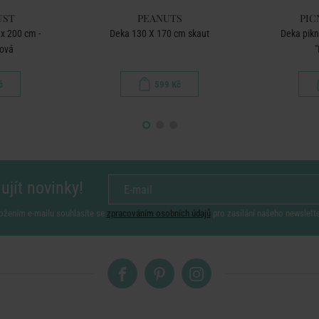
UST
PEANUTS
PIC
x 200 cm -
Deka 130 X 170 cm skaut
Deka pikn
ová
"
č
599 Kč
ujít novinky!
ožením e-mailu souhlasíte se
zpracováním osobních údajů
pro zasílání našeho newslett