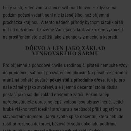
Listy šustí, zeleň voní a slunce svítí nad hlavou – když se na
podzim počasí vydaří, není nic krásnějšího, než příjemná
procházka krajinou. A tento nádech přírody bychom si tolik přáli
mít i u nás doma. Ukážeme Vám, jak si krok za krokem vykouzlit
na prostřeném stole zátiší jako z pohádky z mechu a kapradí.
DŘEVO A LEN JAKO ZÁKLAD
VENKOVSKÉHO ŠARMU
Pro příjemné a pohodové chvíle s rodinou či přáteli nemusíte vždy
do prádelníku sáhnout po svátečním ubrusu. Na působivé přírodní
aranžmá bohatě postačí
pěkný stůl z přírodního dřeva
, ten je pro
naše záměry jako stvořený, ale i jemná decentní stolní deska
postačí jako solidní základ efektního zátiší. Pokud raději
upřednostňujete ubrus, nejlepší volbou jsou ubrusy lněné. Jejich
hrubé vlákno tvoří ideální strukturu a nepůsobí příliš upjatým a
slavnostním dojmem. Barvu zvolte spíše decentní, která nebude
rušit přirozenou dekoraci, béžová či šedá dokonale podtrhne