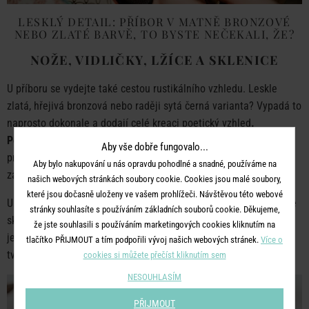
LESKLÝ DETAIL: PŘÍBOR V MATNĚ BRONZOVÉ
NEBO ZLATÉ BARVĚ, TO BYSTE NEČEKALI, ŽE?
NOŽE, VIDLIČKY, LŽÍCE A SKLENICE
U příboru se vydejte také cestou rustikálního vzhledu. Leskle
zlatá, hřejivá bronzová nebo raději sytá černá varianta? Vypadá to
naprosto dokonale a dodají celé kreaci poetický vzhled
.
Poskládejte příbor na sebe a svažte tenkou stužkou
nebo
Aby vše dobře fungovalo...
provázkem, docílíte tak neformálního dojmu. Zbývá už jen
Aby bylo nakupování u nás opravdu pohodlné a snadné, používáme na
zasunout malou větvičku nebo pár lístků a hotovo! Krása, že?!
našich webových stránkách soubory cookie. Cookies jsou malé soubory,
které jsou dočasně uloženy ve vašem prohlížeči. Návštěvou této webové
U sklenic se neostýchejte a vyberte Vaše slavnostnější kousky ze
stránky souhlasíte s používáním základních souborů cookie. Děkujeme,
skříně. Sklenice na vodu
se zdobným reliéfem
a k tomu
že jste souhlasili s používáním marketingových cookies kliknutím na
jednoduché sklenice na bílé a červené víno harmonicky ladí a
tlačítko PŘIJMOUT a tím podpořili vývoj našich webových stránek.
Více o
tvoří na stole půvabnou trojici.
cookies si můžete přečíst kliknutím sem
NESOUHLASÍM
PŘIJMOUT