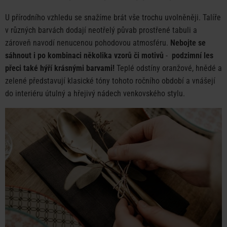
U přírodního vzhledu se snažíme brát vše trochu uvolněněji. Talíře
v různých barvách dodají neotřelý půvab prostřené tabuli a
zároveň navodí nenucenou pohodovou atmosféru.
Nebojte se
sáhnout i po kombinaci několika vzorů či motivů
-
podzimní les
přeci také hýří krásnými barvami!
Teplé odstíny oranžové, hnědé a
zelené představují klasické tóny tohoto ročního období a vnášejí
do interiéru útulný a hřejivý nádech venkovského stylu.