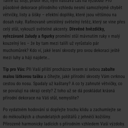
Talíře už stojí, příbor leží, nyní nastává čas na výzdobu! Pro
působivé dekorace přírodního vzhledu nesmí samozřejmě chybět
větvičky, listy a šišky – efektní doplňky, které jsou většinou na
dosah ruky. Rafinovaně umístěný světelný řetěz, který se vine přes
celý stůl, vykouzlí světelné akcenty.
Dřevěné hvězdičky,
vyřezávané žaludy a figurky
promění stůl mávnutím ruky v malý
kouzelný les – že by tam mezi talíři už vyrůstalo pár
muchomůrek? Kdo ví, jaké lesní skvosty pro svou dekoraci ještě
mezi luhy a háji najdete…
Tip pro Vás:
Při Vaší příští procházce lesem si sebou
zabalte
malou látkovou tašku
a číhejte, jaké přírodní skvosty Vám cvrknou
cestou do nosu. Spadaly už kaštany? A co ty zahnuté větvičky, co
se povalují na okraji cesty? Z toho už se dá poskládat krásná
přírodní dekorace na Váš stůl, nemyslíte?
Po vydatném hodování si dopřejte trochu klidu a zachumlejte se
do měkoučkých a chundelatých polštářů z jehněčí kožišiny.
Přirozeně harmonicky ladících s přírodním vzhledem Vaší výzdoby.