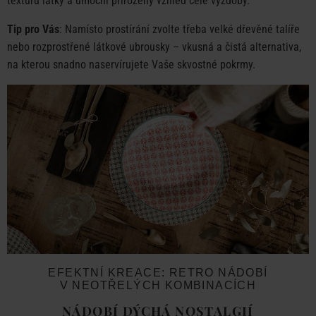
texturu látky a umocní přirozený vzhled celé výzdoby.
Tip pro Vás
: Namísto prostírání zvolte třeba velké dřevěné talíře
nebo rozprostřené látkové ubrousky – vkusná a čistá alternativa,
na kterou snadno naservírujete Vaše skvostné pokrmy.
EFEKTNÍ KREACE: RETRO NÁDOBÍ
V NEOTŘELÝCH KOMBINACÍCH
NÁDOBÍ DÝCHÁ NOSTALGIÍ