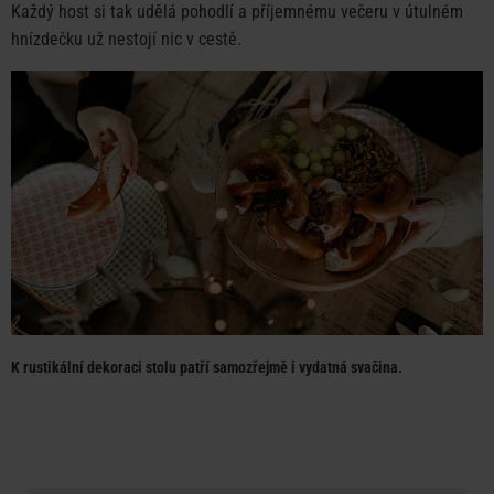
Každý host si tak udělá pohodlí a příjemnému večeru v útulném
hnízdečku už nestojí nic v cestě.
K rustikální dekoraci stolu patří samozřejmě i vydatná svačina.