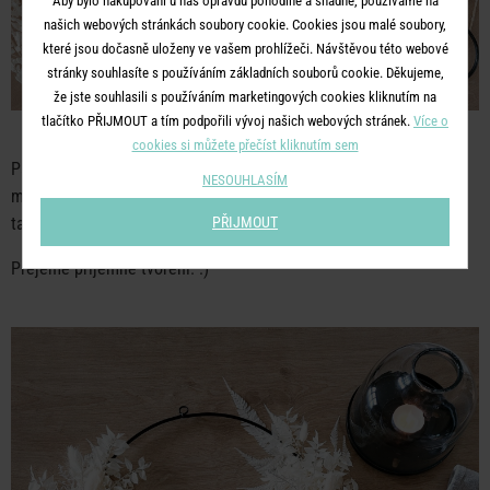
Aby bylo nakupování u nás opravdu pohodlné a snadné, používáme na
našich webových stránkách soubory cookie. Cookies jsou malé soubory,
které jsou dočasně uloženy ve vašem prohlížeči. Návštěvou této webové
stránky souhlasíte s používáním základních souborů cookie. Děkujeme,
že jste souhlasili s používáním marketingových cookies kliknutím na
tlačítko PŘIJMOUT a tím podpořili vývoj našich webových stránek.
Více o
cookies si můžete přečíst kliknutím sem
Pak už jen stačí navléknout vlasec a věneček pověsit na zvolené
NESOUHLASÍM
místo. Věnec se krásně doplňuje např. s
Gingko vázou
, která je
taktéž v jemném krémovém odstínu.
PŘIJMOUT
Přejeme příjemné tvoření. :)