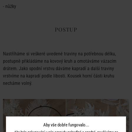
- nůžky
POSTUP
Nastříháme si veškeré uvedené traviny na potřebnou délku,
postupně přikládáme na kovový kruh a omotáváme vázacím
drátem. Jako spodní vrstvu dáváme kapradí a další traviny
vrstvíme na kapradí podle libosti. Kousek horní části kruhu
necháme volný.
Aby vše dobře fungovalo...