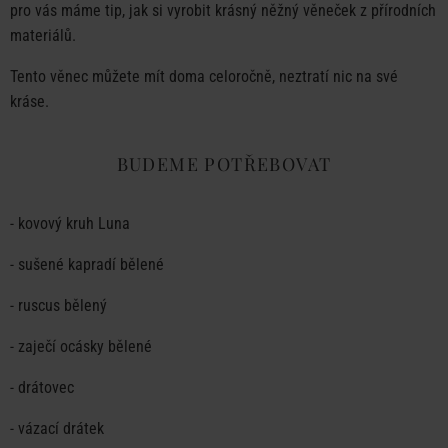
pro vás máme tip, jak si vyrobit krásný něžný věneček z přírodních
materiálů.
Tento věnec můžete mít doma celoročně, neztratí nic na své
kráse.
BUDEME POTŘEBOVAT
-
kovový kruh Luna
-
sušené kapradí bělené
-
ruscus bělený
-
zaječí ocásky bělené
- drátovec
- vázací drátek