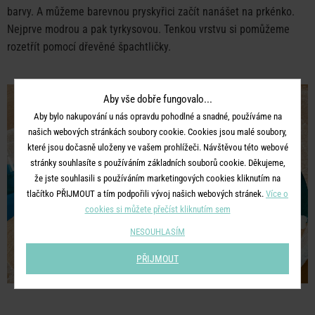
barvy. A můžeme barevnou pryskyřici začít nanášet na prkénko.
Nejprve modrou a pak tyrkysovou. Tenkou vrstvu si pomůžeme
rozetřít pomocí dřevěné špachtličky.
Aby vše dobře fungovalo...
Aby bylo nakupování u nás opravdu pohodlné a snadné, používáme na
našich webových stránkách soubory cookie. Cookies jsou malé soubory,
které jsou dočasně uloženy ve vašem prohlížeči. Návštěvou této webové
stránky souhlasíte s používáním základních souborů cookie. Děkujeme,
že jste souhlasili s používáním marketingových cookies kliknutím na
tlačítko PŘIJMOUT a tím podpořili vývoj našich webových stránek.
Více o
cookies si můžete přečíst kliknutím sem
NESOUHLASÍM
PŘIJMOUT