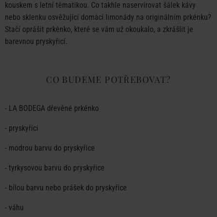
kouskem s letní tématikou. Co takhle naservírovat šálek kávy
nebo sklenku osvěžující domácí limonády na originálním prkénku?
Stačí oprášit prkénko, které se vám už okoukalo, a zkrášlit je
barevnou pryskyřicí.
CO BUDEME POTŘEBOVAT?
-
LA BODEGA dřevěné prkénko
- pryskyřici
- modrou barvu do pryskyřice
- tyrkysovou barvu do pryskyřice
- bílou barvu nebo prášek do pryskyřice
- váhu