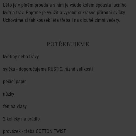
Léto je v plném proudu a s ním je všude kolem spousta lučního
kvítí a trav. Pojďme je využít a vyrobit si krásné přírodní svíčky.
Uchováme si tak kousek léta třeba i na dlouhé zimní večery.
POTŘEBUJEME
květiny nebo trávy
svíčku - doporučujeme
RUSTIC
, různé velikosti
pečící papír
nůžky
fén na vlasy
2 kolíčky na prádlo
provázek - třeba
COTTON TWIST