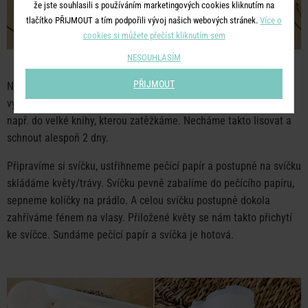
že jste souhlasili s používáním marketingových cookies kliknutím na
tlačítko PŘIJMOUT a tím podpořili vývoj našich webových stránek.
Více o
cookies si můžete přečíst kliknutím sem
NESOUHLASÍM
PŘIJMOUT
Nejprve nasbíráme květiny nebo trávy podle svého gusta a
vylisujeme je. Tzn. položíme je mezi dva savé papíry a vložíme
např. do velké knihy, kterou zatěžkáme. Necháme takto lisovat a
schnout alespoň 2 dny.
Připravíme si svíčku, ustřihneme pečící papír a postupně na svíčku
skládáme květy/trávy. Svíčku pevně zabalíme do pečícího papíru,
sepneme kolíčky na prádlo. A celou svíčku postupně dokola
zahříváme fénem na vlasy. Přiložené květy se nám takto přichytí
ke svíčce. Sundáme pečící papír a svíčka je hotová.