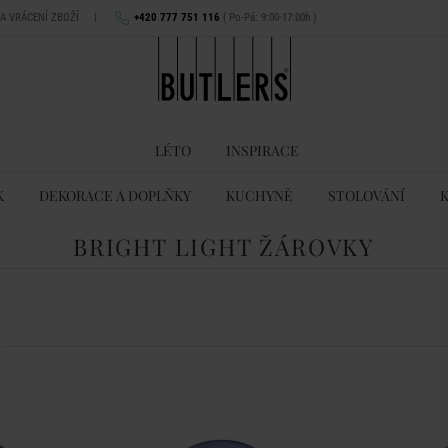
NA VRÁCENÍ ZBOŽÍ
|
+420 777 751 116
( Po-Pá: 9:00-17:00h )
LÉTO
INSPIRACE
K
DEKORACE A DOPLŇKY
KUCHYNĚ
STOLOVÁNÍ
BRIGHT LIGHT ŽÁROVKY