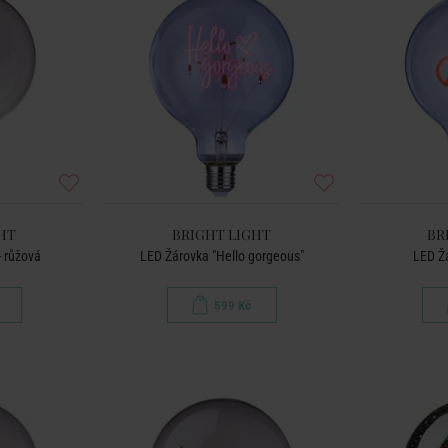
HT
BRIGHT LIGHT
BR
- růžová
LED Žárovka "Hello gorgeous"
LED Žá
599 Kč