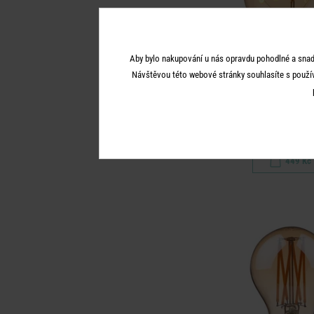
Aby bylo nakupování u nás opravdu pohodlné a snad
Návštěvou této webové stránky souhlasíte s použí
BRIGHT LIG
LED Lampa "Home"
449 Kč