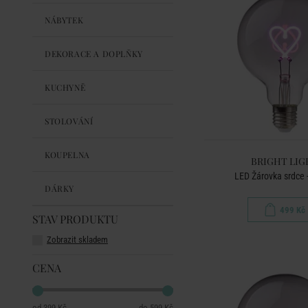
NÁBYTEK
DEKORACE A DOPLŇKY
KUCHYNĚ
STOLOVÁNÍ
KOUPELNA
BRIGHT LIG
LED Žárovka srdce 
DÁRKY
499 Kč
STAV PRODUKTU
Zobrazit skladem
CENA
399 Kč
599 Kč