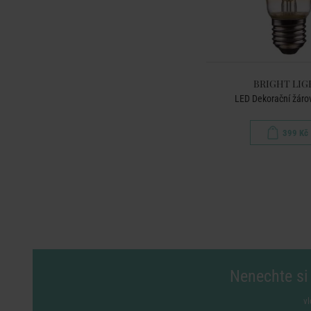
BRIGHT LIG
LED Dekorační žáro
399 Kč
Nenechte si 
vl