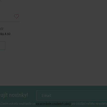
HT
vka A 60
ujít novinky!
ožením e-mailu souhlasíte se
zpracováním osobních údajů
pro zasílání našeho newslett