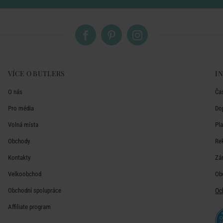
VÍCE O BUTLERS
I
O nás
Ča
Pro média
Do
Volná místa
Pl
Obchody
Re
Kontakty
Zá
Velkoobchod
Ob
Obchodní spolupráce
Oc
Affiliate program