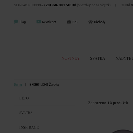
STANDARDNÍ DOPRAVA
ZDARMA OD 2 500 KČ
(nevztahuje se na nábytek)
|
30 DNÍ 
Blog
Newsletter
B2B
Obchody
NOVINKY
SVATBA
NÁBYTE
Domů
BRIGHT LIGHT Žárovky
LÉTO
Zobrazeno
13 produktů
SVATBA
INSPIRACE