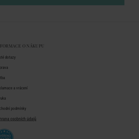
NFORMACE O NÁKUPU
sté dotazy
prava
atba
klamace a vrácení
ruka
chodní podmínky
hrana osobních údajů