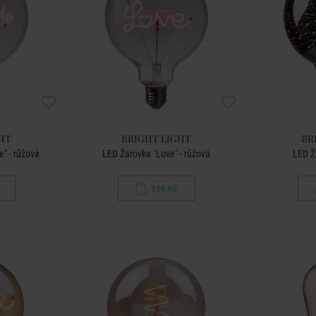
HT
BRIGHT LIGHT
BR
" - růžová
LED Žárovka "Love" - růžová
LED Ž
599 Kč