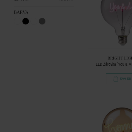
BARVA
BRIGHT LIG
LED Žárovka "You & Me
599 Kč