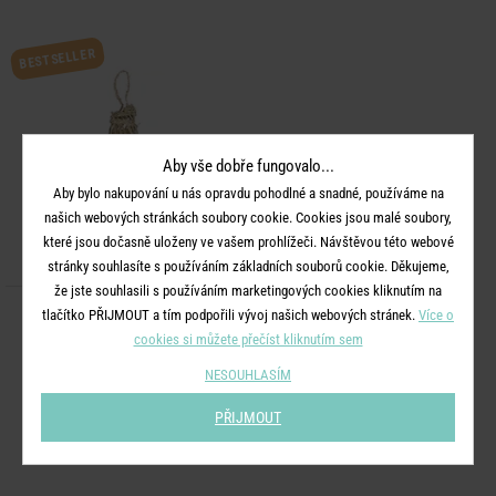
BESTSELLER
Aby vše dobře fungovalo...
Aby bylo nakupování u nás opravdu pohodlné a snadné, používáme na
našich webových stránkách soubory cookie. Cookies jsou malé soubory,
které jsou dočasně uloženy ve vašem prohlížeči. Návštěvou této webové
stránky souhlasíte s používáním základních souborů cookie. Děkujeme,
že jste souhlasili s používáním marketingových cookies kliknutím na
tlačítko PŘIJMOUT a tím podpořili vývoj našich webových stránek.
Více o
BOMAS
cookies si můžete přečíst kliknutím sem
Stínidlo na lampu 40 cm
NESOUHLASÍM
899 Kč
PŘIJMOUT