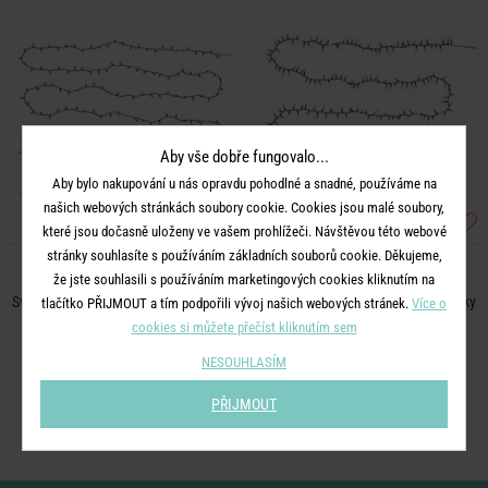
Aby vše dobře fungovalo...
Aby bylo nakupování u nás opravdu pohodlné a snadné, používáme na
našich webových stránkách soubory cookie. Cookies jsou malé soubory,
které jsou dočasně uloženy ve vašem prohlížeči. Návštěvou této webové
stránky souhlasíte s používáním základních souborů cookie. Děkujeme,
WHITE BULBS
WHITE BULBS
že jste souhlasili s používáním marketingových cookies kliknutím na
Světelný řetěz venkovní mini žárovky
Světelný řetěz venkovní mini žárovky
tlačítko PŘIJMOUT a tím podpořili vývoj našich webových stránek.
Více o
200 světel
300 světel
cookies si můžete přečíst kliknutím sem
NESOUHLASÍM
699 Kč
849 Kč
PŘIJMOUT