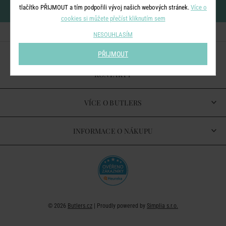
newsletteru
tlačítko PŘIJMOUT a tím podpořili vývoj našich webových stránek.
Více o
cookies si můžete přečíst kliknutím sem
NESOUHLASÍM
PŘIJMOUT
KONTAKTY
VÍCE O BUTLERS
INFORMACE O NÁKUPU
© 2026
Butlers.cz
| Proudly powered by
Simplia s.r.o.