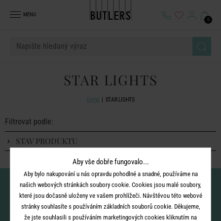
MENU
0
STAR LIGHTS
Domů
STAR LIGHTS
Filtrovat podle:
STAV PRODUKTU
Aby vše dobře fungovalo...
Aby bylo nakupování u nás opravdu pohodlné a snadné, používáme na
Nenechte si ujít novinky!
našich webových stránkách soubory cookie. Cookies jsou malé soubory,
které jsou dočasně uloženy ve vašem prohlížeči. Návštěvou této webové
stránky souhlasíte s používáním základních souborů cookie. Děkujeme,
že jste souhlasili s používáním marketingových cookies kliknutím na
vložením e-mailu souhlasíte se
zpracováním osobních údajů
pro zasílání našeho