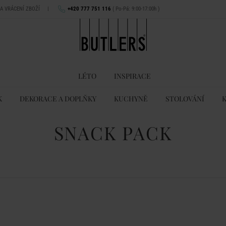
NA VRÁCENÍ ZBOŽÍ
|
+420 777 751 116
( Po-Pá: 9:00-17:00h )
LÉTO
INSPIRACE
K
DEKORACE A DOPLŇKY
KUCHYNĚ
STOLOVÁNÍ
SNACK PACK