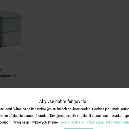
CK
íboru - sv.
Aby vše dobře fungovalo...
né, používáme na našich webových stránkách soubory cookie. Cookies jsou malé soubor
váním základních souborů cookie. Děkujeme, že jste souhlasili s používáním marketingo
podpořili vývoj našich webových stránek.
Více o cookies si můžete přečíst kliknutím se