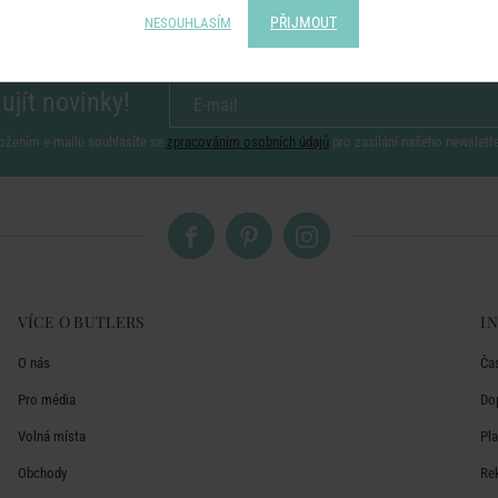
PŘIJMOUT
NESOUHLASÍM
ujít novinky!
ožením e-mailu souhlasíte se
zpracováním osobních údajů
pro zasílání našeho newslett
VÍCE O BUTLERS
I
O nás
Ča
Pro média
Do
Volná místa
Pl
Obchody
Re