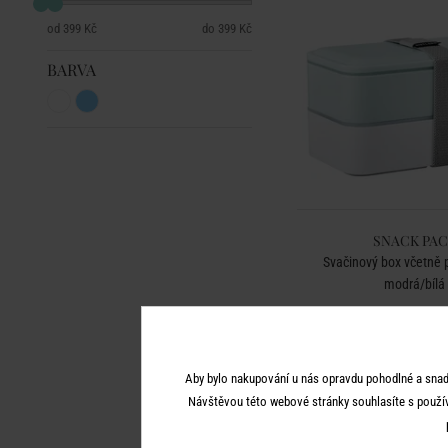
399 Kč
399 Kč
BARVA
SNACK PA
Svačinový box včetně př
modrá/bílá
399 Kč
Aby bylo nakupování u nás opravdu pohodlné a snad
Návštěvou této webové stránky souhlasíte s použí