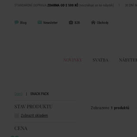
STANDARDNÍ DOPRAVA
ZDARMA OD 2 500 KČ
(nevztahuje se na nábytek)
|
30 DNÍ 
Blog
Newsletter
B2B
Obchody
NOVINKY
SVATBA
NÁBYTE
Domů
SNACK PACK
STAV PRODUKTU
Zobrazeno
1 produktů
Zobrazit skladem
CENA