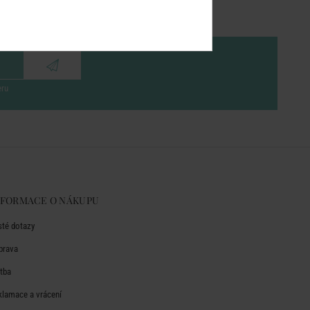
eru
NFORMACE O NÁKUPU
sté dotazy
prava
atba
klamace a vrácení