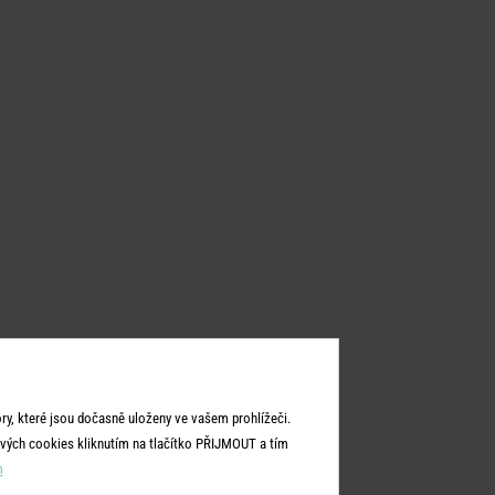
y, které jsou dočasně uloženy ve vašem prohlížeči.
vých cookies kliknutím na tlačítko PŘIJMOUT a tím
m