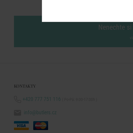
Nenechte si 
vl
KONTAKTY
+420 777 751 116
( Po-Pá: 9:00-17:00h )
info@butlers.cz