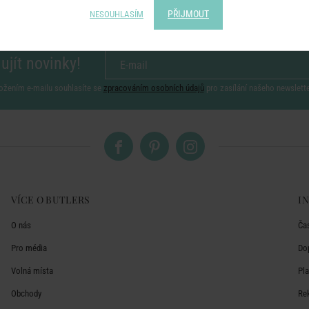
PŘIJMOUT
NESOUHLASÍM
ujít novinky!
ožením e-mailu souhlasíte se
zpracováním osobních údajů
pro zasílání našeho newslett
VÍCE O BUTLERS
I
O nás
Ča
Pro média
Do
Volná místa
Pl
Obchody
Re