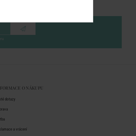
eru
NFORMACE O NÁKUPU
sté dotazy
prava
atba
klamace a vrácení