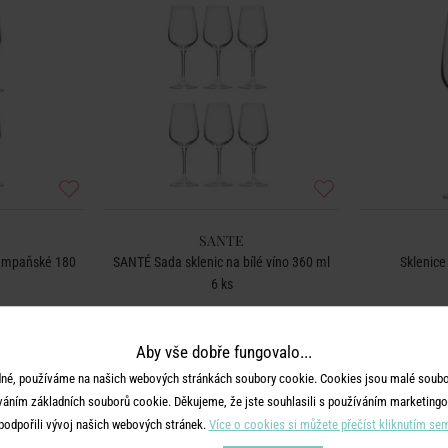
SANTE
šampaňské 180
SANTÉ Sada sklenic na bílé víno 360 ml
Sklenice
6 ks
999 Kč
Aby vše dobře fungovalo...
né, používáme na našich webových stránkách soubory cookie. Cookies jsou malé soubor
váním základních souborů cookie. Děkujeme, že jste souhlasili s používáním marketingo
podpořili vývoj našich webových stránek.
Více o cookies si můžete přečíst kliknutím se