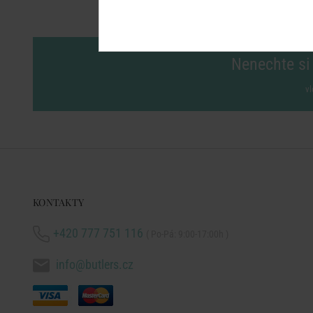
Nenechte si 
vl
KONTAKTY
+420 777 751 116
( Po-Pá: 9:00-17:00h )
info@butlers.cz