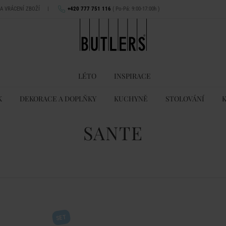
NA VRÁCENÍ ZBOŽÍ
|
+420 777 751 116
( Po-Pá: 9:00-17:00h )
LÉTO
INSPIRACE
K
DEKORACE A DOPLŇKY
KUCHYNĚ
STOLOVÁNÍ
SANTE
SET