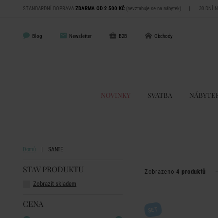
STANDARDNÍ DOPRAVA
ZDARMA OD 2 500 KČ
(nevztahuje se na nábytek)
|
30 DNÍ 
Blog
Newsletter
B2B
Obchody
NOVINKY
SVATBA
NÁBYTE
Domů
SANTE
STAV PRODUKTU
Zobrazeno
4 produktů
Zobrazit skladem
CENA
SET