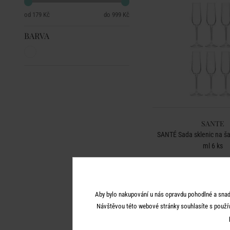
179 Kč
999 Kč
BARVA
SANTE
SANTÉ Sada sklenic na 
ml 6 ks
889 Kč
Aby bylo nakupování u nás opravdu pohodlné a snad
Návštěvou této webové stránky souhlasíte s použí