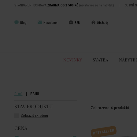
STANDARDNÍ DOPRAVA
ZDARMA OD 2 500 KČ
(nevztahuje se na nábytek)
|
30 DNÍ 
Blog
Newsletter
B2B
Obchody
NOVINKY
SVATBA
NÁBYTE
Domů
PEARL
STAV PRODUKTU
Zobrazeno
4 produktů
Zobrazit skladem
CENA
BESTSELLER