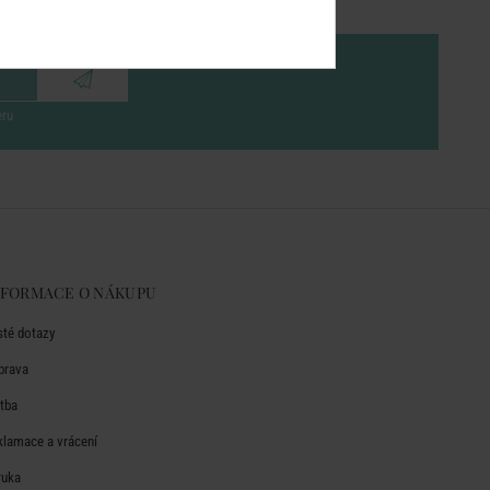
eru
NFORMACE O NÁKUPU
sté dotazy
prava
atba
klamace a vrácení
ruka