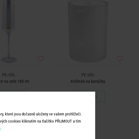
PEARL
PEARL
ce na sekt 180 ml
Kelímek na kartáčky
179 Kč
199 Kč
y, které jsou dočasně uloženy ve vašem prohlížeči.
vých cookies kliknutím na tlačítko PŘIJMOUT a tím
m