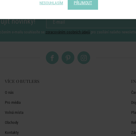
PŘIJMOUT
NESOUHLASÍM
ujít novinky!
ožením e-mailu souhlasíte se
zpracováním osobních údajů
pro zasílání našeho newslett
VÍCE O BUTLERS
I
O nás
Ča
Pro média
Do
Volná místa
Pl
Obchody
Re
Kontakty
Zá