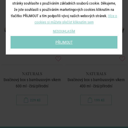
stránky souhlasíte s používáním základních souborů cookie. Děkujeme,
že jste souhlasili s používáním marketingových cookies kliknutím na
tlačítko PŘIJMOUT a tím podpořili vývoj našich webových stránek.
Více o
cookies si můžete přečíst kliknutím sem
NESOUHLASÍM
PŘIJMOUT
NATURALS
NATURALS
Svačinový box s bambusovým víkem
Svačinový box s bambusovým víkem
600 ml - čirá/přírodní
400 ml - čirá/přírodní
229 Kč
199 Kč