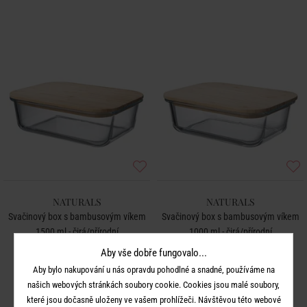
NATURALS
NATURALS
Svačinový box s bambusovým víkem
Svačinový box s bambusovým víkem
1500 ml - čirá/přírodní
1000 ml - čirá/přírodní
Aby vše dobře fungovalo...
349 Kč
249 Kč
Aby bylo nakupování u nás opravdu pohodlné a snadné, používáme na
našich webových stránkách soubory cookie. Cookies jsou malé soubory,
které jsou dočasně uloženy ve vašem prohlížeči. Návštěvou této webové