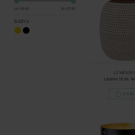
149 Kč
479 Kč
BARVA
LUMINOU
Lucerna 18 cm - k
479 Kč