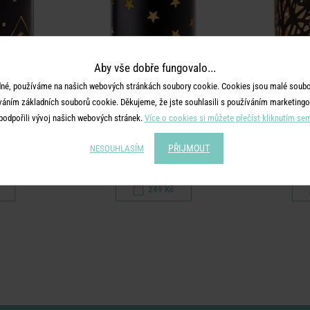
Aby vše dobře fungovalo...
né, používáme na našich webových stránkách soubory cookie. Cookies jsou malé soubor
váním základních souborů cookie. Děkujeme, že jste souhlasili s používáním marketingo
podpořili vývoj našich webových stránek.
Více o cookies si můžete přečíst kliknutím se
S
LUMINOUS
PŘIJMOUT
NESOUHLASÍM
0 cm
Lucerna hvězdy 10 cm
Svíc
249 Kč