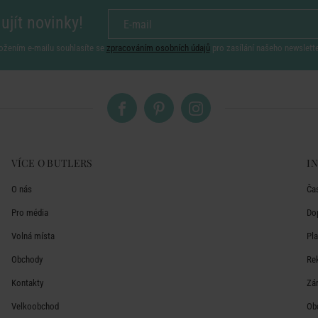
ujít novinky!
ožením e-mailu souhlasíte se
zpracováním osobních údajů
pro zasílání našeho newslett
VÍCE O BUTLERS
I
O nás
Ča
Pro média
Do
Volná místa
Pl
Obchody
Re
Kontakty
Zá
Velkoobchod
Ob