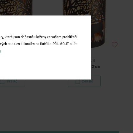
y, které jsou dočasně uloženy ve vašem prohlížeči.
vých cookies kliknutím na tlačítko PŘIJMOUT a tím
m
LUMINOUS
LUMINOUS
en jeleni 10 cm
Svícen jeleni 13 cm
199 Kč
249 Kč