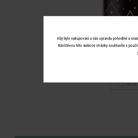
Aby bylo nakupování u nás opravdu pohodlné a snad
Návštěvou této webové stránky souhlasíte s použí
LUMINOU
Lucerna domy 1
199 Kč