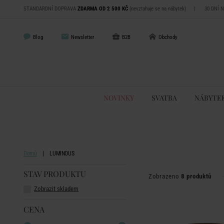
STANDARDNÍ DOPRAVA
ZDARMA OD 2 500 KČ
(nevztahuje se na nábytek)
|
30 DNÍ 
Blog
Newsletter
B2B
Obchody
NOVINKY
SVATBA
NÁBYTE
Domů
LUMINOUS
STAV PRODUKTU
Zobrazeno
8 produktů
Zobrazit skladem
CENA