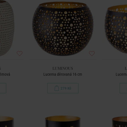
S
LUMINOUS
rémová
Lucerna děrovaná 16 cm
Lucern
279 Kč