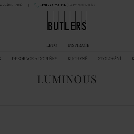
NA VRÁCENÍ ZBOŽÍ
|
+420 777 751 116
( Po-Pá: 9:00-17:00h )
LÉTO
INSPIRACE
K
DEKORACE A DOPLŇKY
KUCHYNĚ
STOLOVÁNÍ
LUMINOUS