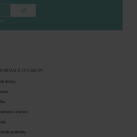
eru
NFORMACE O NÁKUPU
sté dotazy
prava
atba
klamace a vrácení
ruka
chodní podmínky