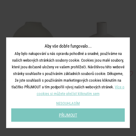
Aby vše dobře fungovalo...
Aby bylo nakupování u nás opravdu pohodlné a snadné, používáme na
našich webových stránkách soubory cookie. Cookies jsou malé soubory,
které jsou dočasně uloženy ve vašem prohlížeči. Návštěvou této webové
stránky souhlasíte s používáním základních souborů cookie. Děkujeme,
že jste souhlasili s používáním marketingových cookies kliknutím na
tlačítko PŘIJMOUT a tím podpořili vývoj našich webových stránek.
Více o
LOOP
LOOP
cookies si můžete přečíst kliknutím sem
Váza 26 cm - béžová
Váza 30 cm - bílá
NESOUHLASÍM
499 Kč
599 Kč
PŘIJMOUT