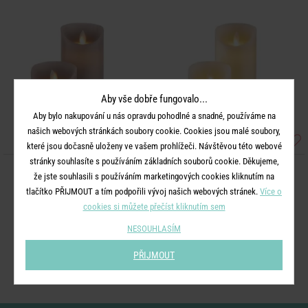
Aby vše dobře fungovalo...
Aby bylo nakupování u nás opravdu pohodlné a snadné, používáme na
našich webových stránkách soubory cookie. Cookies jsou malé soubory,
které jsou dočasně uloženy ve vašem prohlížeči. Návštěvou této webové
stránky souhlasíte s používáním základních souborů cookie. Děkujeme,
GLOWING FLAME
GLOWING FLAME
že jste souhlasili s používáním marketingových cookies kliknutím na
LED Svíčka set 3 ks - šedá
LED Svíčka na baterie set 3 ks -
tlačítko PŘIJMOUT a tím podpořili vývoj našich webových stránek.
Více o
krémová
cookies si můžete přečíst kliknutím sem
NESOUHLASÍM
849 Kč
849 Kč
PŘIJMOUT