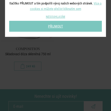
tlačítko PŘIJMOUT a tím podpořili vývoj našich webových stránek.
Více o
cookies si můžete přečíst kliknutím sem
NESOUHLASÍM
PŘIJMOUT
COMPOSITION
Skladovací dóza skleněná 750 ml
249 Kč
Nenechte si ujít novinky!