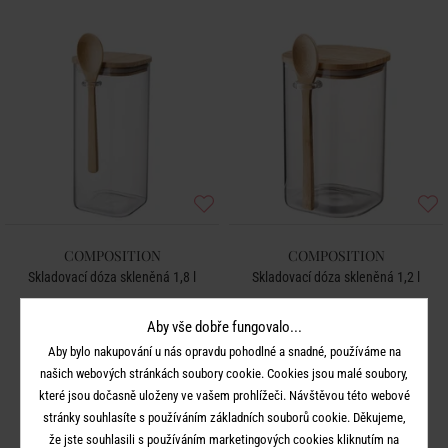
COMPOSITION
COMPOSITION
Skladovací dóza skleněná 1,8 l
Skladovací dóza skleněná 1,2 l
Aby vše dobře fungovalo...
449 Kč
349 Kč
Aby bylo nakupování u nás opravdu pohodlné a snadné, používáme na
našich webových stránkách soubory cookie. Cookies jsou malé soubory,
které jsou dočasně uloženy ve vašem prohlížeči. Návštěvou této webové
stránky souhlasíte s používáním základních souborů cookie. Děkujeme,
že jste souhlasili s používáním marketingových cookies kliknutím na