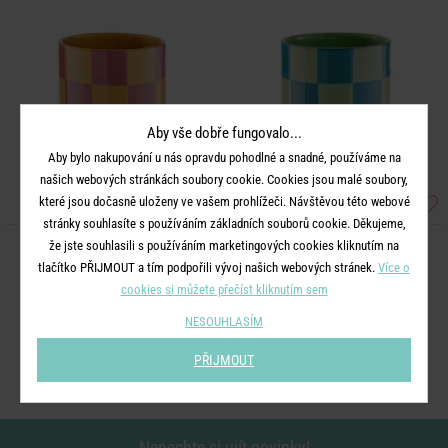
Aby vše dobře fungovalo...
Aby bylo nakupování u nás opravdu pohodlné a snadné, používáme na
našich webových stránkách soubory cookie. Cookies jsou malé soubory,
které jsou dočasně uloženy ve vašem prohlížeči. Návštěvou této webové
stránky souhlasíte s používáním základních souborů cookie. Děkujeme,
že jste souhlasili s používáním marketingových cookies kliknutím na
CHECKER
CHECKER
tlačítko PŘIJMOUT a tím podpořili vývoj našich webových stránek.
Více o
Váza 22 cm - žlutá/růžová
Váza 20 cm - zelená/modrá
cookies si můžete přečíst kliknutím sem
NESOUHLASÍM
349 Kč
379 Kč
PŘIJMOUT
Nenechte si ujít novinky!