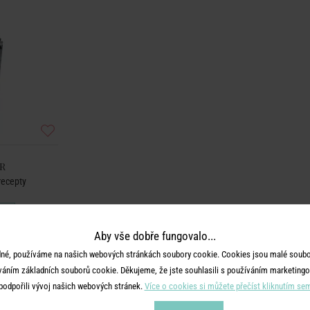
R
 recepty
Aby vše dobře fungovalo...
né, používáme na našich webových stránkách soubory cookie. Cookies jsou malé soubor
váním základních souborů cookie. Děkujeme, že jste souhlasili s používáním marketingo
podpořili vývoj našich webových stránek.
Více o cookies si můžete přečíst kliknutím se