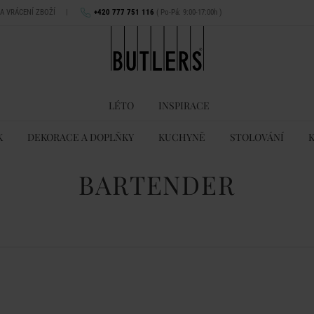
NA VRÁCENÍ ZBOŽÍ
|
+420 777 751 116
( Po-Pá: 9:00-17:00h )
LÉTO
INSPIRACE
K
DEKORACE A DOPLŇKY
KUCHYNĚ
STOLOVÁNÍ
BARTENDER