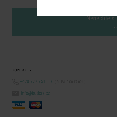
Nenechte si 
vl
KONTAKTY
+420 777 751 116
( Po-Pá: 9:00-17:00h )
info@butlers.cz