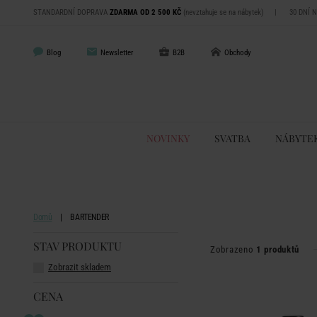
STANDARDNÍ DOPRAVA
ZDARMA OD 2 500 KČ
(nevztahuje se na nábytek)
|
30 DNÍ 
Blog
Newsletter
B2B
Obchody
NOVINKY
SVATBA
NÁBYTE
Domů
BARTENDER
STAV PRODUKTU
Zobrazeno
1 produktů
Zobrazit skladem
CENA