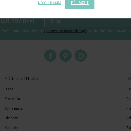
PŘIJMOUT
NESOUHLASÍM
ujít novinky!
ožením e-mailu souhlasíte se
zpracováním osobních údajů
pro zasílání našeho newslett
VÍCE O BUTLERS
I
O nás
Ča
Pro média
Do
Volná místa
Pl
Obchody
Re
Kontakty
Zá