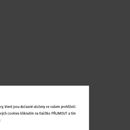
y, které jsou dočasně uloženy ve vašem prohlížeči.
vých cookies kliknutím na tlačítko PŘIJMOUT a tím
m