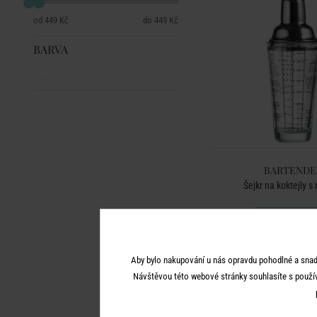
449 Kč
449 Kč
BARVA
BARTENDE
Šejkr na koktejly s
449 Kč
Aby bylo nakupování u nás opravdu pohodlné a snad
Návštěvou této webové stránky souhlasíte s použí