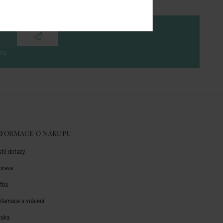
eru
NFORMACE O NÁKUPU
sté dotazy
prava
atba
klamace a vrácení
ruka