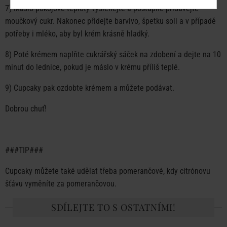
7) Máslo pokojové teploty vyšlehejte a postupně přidávejte
moučkový cukr. Nakonec přidejte barvivo, špetku soli a v případě
potřeby i mléko, aby byl krém krásně hladký.
8) Poté krémem naplňte cukrářský sáček na zdobení a dejte na 10
minut do lednice, pokud je máslo v krému příliš teplé.
9) Cupcaky pak ozdobte krémem a můžete podávat.
Dobrou chuť!
###TIP###
Cupcaky můžete také udělat třeba pomerančové, kdy citrónovu
šťávu vyměníte za pomerančovou.
SDÍLEJTE TO S OSTATNÍMI!