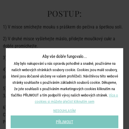
POSTUP:
1) V misce smíchejte mouku s práškem do pečiva a špetkou soli.
2) V druhé misce vyšlehejte máslo, přidejte moučkový cukr a
dobře promíchejte.
Aby vše dobře fungovalo...
3) Poté přidejte vejce a zapracujte.
Aby bylo nakupování u nás opravdu pohodlné a snadné, používáme na
4) Nakonec přidejte mouku, smetanu, mléko, šťávu a kůru z
našich webových stránkách soubory cookie. Cookies jsou malé soubory,
citrónu. Vše dobře promíchejte.
které jsou dočasně uloženy ve vašem prohlížeči. Návštěvou této webové
stránky souhlasíte s používáním základních souborů cookie. Děkujeme,
5) Formu na muffiny vyplňte košíčky na muffiny a naplňte je do
že jste souhlasili s používáním marketingových cookies kliknutím na
3/4 výšky košíčků.
tlačítko PŘIJMOUT a tím podpořili vývoj našich webových stránek.
Více o
cookies si můžete přečíst kliknutím sem
6) Pečte ve vyhřáté troubě na 160 stupňů přibližně 25 minut.
NESOUHLASÍM
Cupcaky jsou upečené, když se těsto po zapíchnutí špejle nelepí.
Poté je nechte úplně vychladnout.
PŘIJMOUT