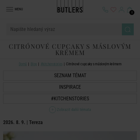
MENU
0
CITRÓNOVÉ CUPCAKY S MÁSLOVÝM
KRÉMEM
Domů
Blog
#kitchenstories
Citrónové cupcaky s máslovým krémem
SEZNAM TÉMAT
INSPIRACE
#KITCHENSTORIES
Zobrazit další témata
2026. 8. 9. | Tereza