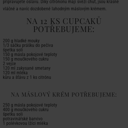
připravujete oslavu. Díky citrónonu mají svěží chuť, jsou krásně
vláčné a navíc dozdobené lahodným máslovým krémem.
NA 12 KS CUPCAKŮ
POTŘEBUJEME:
200 g hladké mouky
1/3 sáčku prášku do pečiva
špetka soli
150 g másla pokojové teploty
150 g moučkového cukru
2 vejce
120 ml zakysané smetany
120 ml mléka
kůru a šťávu z 1 ks citrónu
NA MÁSLOVÝ KRÉM POTŘEBUJEME:
250 g másla pokojové teploty
400 g moučkového cukru
špetku soli
potravinářské barvivo
1 polévkovou lžíci mléka