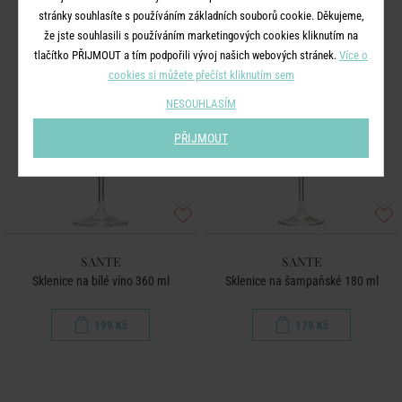
stránky souhlasíte s používáním základních souborů cookie. Děkujeme,
že jste souhlasili s používáním marketingových cookies kliknutím na
tlačítko PŘIJMOUT a tím podpořili vývoj našich webových stránek.
Více o
cookies si můžete přečíst kliknutím sem
NESOUHLASÍM
PŘIJMOUT
SANTE
SANTE
Sklenice na bílé víno 360 ml
Sklenice na šampaňské 180 ml
199 Kč
179 Kč