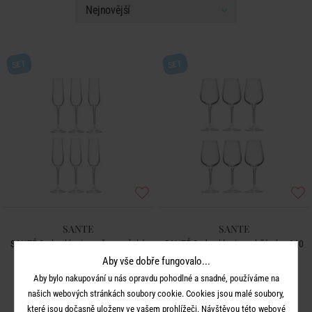
SET
SET
SANTE
SANTE
SANTÉ Sada sklenic na šampaňské
SANTÉ Sada sklenic na bílé víno 360
180 ml 6 ks
ml 6 ks
Aby vše dobře fungovalo...
Aby bylo nakupování u nás opravdu pohodlné a snadné, používáme na
našich webových stránkách soubory cookie. Cookies jsou malé soubory,
889 Kč
999 Kč
které jsou dočasně uloženy ve vašem prohlížeči. Návštěvou této webové