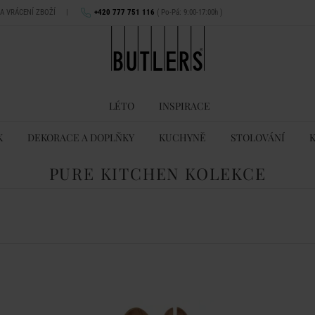
NA VRÁCENÍ ZBOŽÍ
|
+420 777 751 116
( Po-Pá: 9:00-17:00h )
LÉTO
INSPIRACE
K
DEKORACE A DOPLŇKY
KUCHYNĚ
STOLOVÁNÍ
PURE KITCHEN KOLEKCE