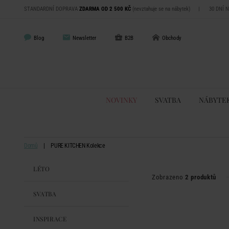
STANDARDNÍ DOPRAVA
ZDARMA OD 2 500 KČ
(nevztahuje se na nábytek)
|
30 DNÍ 
Blog
Newsletter
B2B
Obchody
NOVINKY
SVATBA
NÁBYTE
Domů
PURE KITCHEN Kolekce
LÉTO
Zobrazeno
2 produktů
SVATBA
INSPIRACE