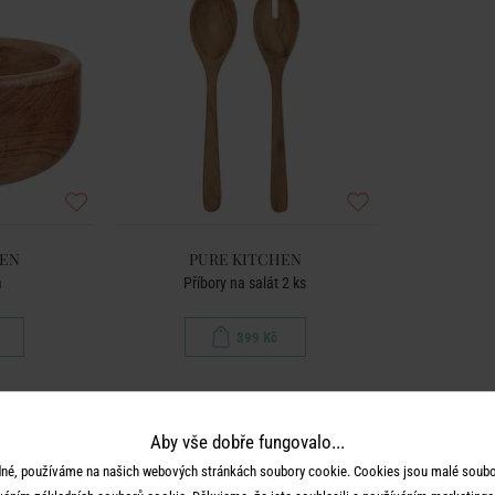
HEN
PURE KITCHEN
m
Příbory na salát 2 ks
399 Kč
Aby vše dobře fungovalo...
né, používáme na našich webových stránkách soubory cookie. Cookies jsou malé soubor