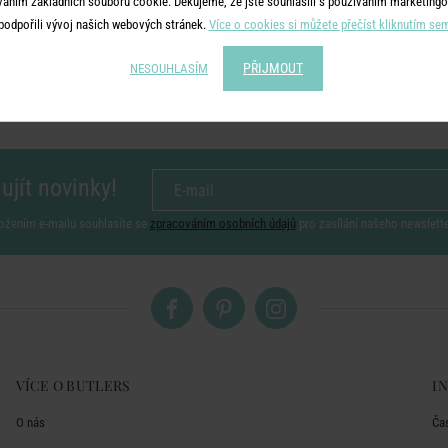
váním základních souborů cookie. Děkujeme, že jste souhlasili s používáním marketingo
podpořili vývoj našich webových stránek.
Více o cookies si můžete přečíst kliknutím se
PŘIJMOUT
NESOUHLASÍM
ujít novinky!
ožením e-mailu souhlasíte se
zpracováním osobních údajů
pro zasílání našeho newslett
VÍCE O BUTLERS
I
O nás
Ča