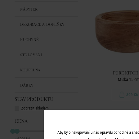
NÁBYTEK
DEKORACE A DOPLŇKY
KUCHYNĚ
STOLOVÁNÍ
KOUPELNA
PURE KITC
Miska 15 c
DÁRKY
399 Kč
STAV PRODUKTU
Zobrazit skladem
CENA
Aby bylo nakupování u nás opravdu pohodlné a snad
399 Kč
399 Kč