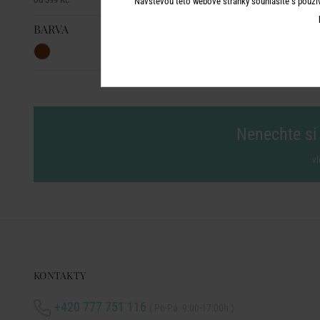
Návštěvou této webové stránky souhlasíte s použí
BARVA
Nenechte si 
vl
KONTAKTY
+420 777 751 116
( Po-Pá: 9:00-17:00h )