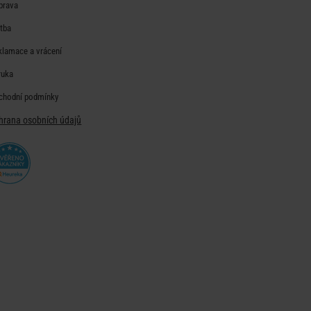
prava
atba
klamace a vrácení
ruka
chodní podmínky
hrana osobních údajů