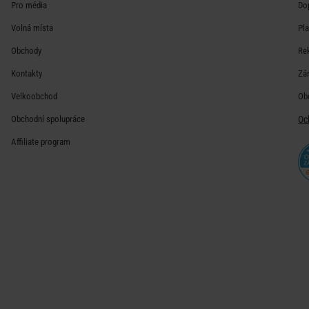
Pro média
Do
Volná místa
Pl
Obchody
Re
Kontakty
Zá
Velkoobchod
Ob
Obchodní spolupráce
Oc
Affiliate program