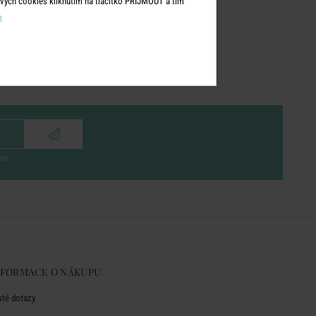
vých cookies kliknutím na tlačítko PŘIJMOUT a tím
m
eru
NFORMACE O NÁKUPU
sté dotazy