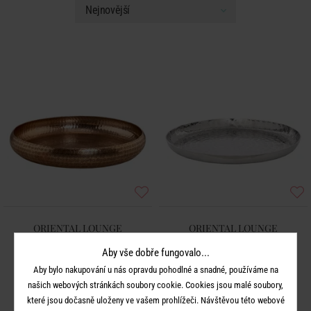
ORIENTAL LOUNGE
ORIENTAL LOUNGE
Talíř dekorační 36 cm
Dekorační tepaný talíř 26,5 cm
Aby vše dobře fungovalo...
Aby bylo nakupování u nás opravdu pohodlné a snadné, používáme na
799 Kč
449 Kč
našich webových stránkách soubory cookie. Cookies jsou malé soubory,
které jsou dočasně uloženy ve vašem prohlížeči. Návštěvou této webové