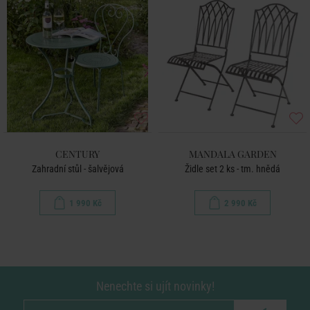
CENTURY
MANDALA GARDEN
Zahradní stůl - šalvějová
Židle set 2 ks - tm. hnědá
1 990 Kč
2 990 Kč
Nenechte si ujít novinky!