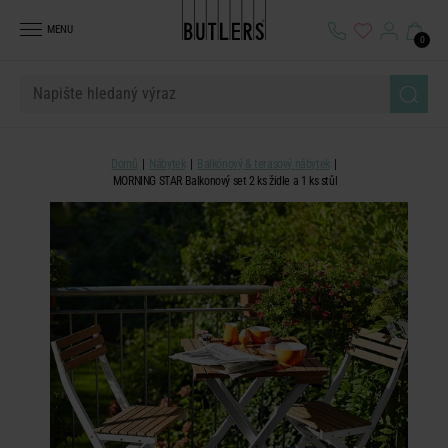
MENU
0
Domů
Nábytek
Balkónový & terasový nábytek
MORNING STAR Balkonový set 2 ks židle a 1 ks stůl