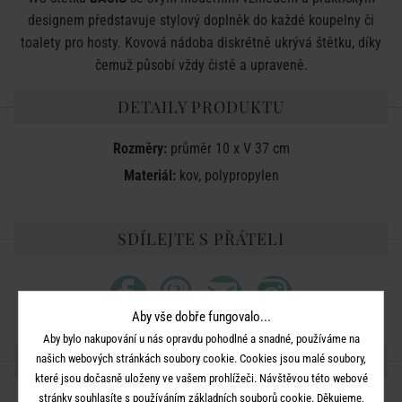
designem představuje stylový doplněk do každé koupelny či
toalety pro hosty. Kovová nádoba diskrétně ukrývá štětku, díky
čemuž působí vždy čistě a upraveně.
DETAILY PRODUKTU
Rozměry:
průměr 10 x V 37 cm
Materiál:
kov, polypropylen
SDÍLEJTE S PŘÁTELI
Aby vše dobře fungovalo...
Aby bylo nakupování u nás opravdu pohodlné a snadné, používáme na
DALŠÍ PRODUKTY ZE SÉRIE
našich webových stránkách soubory cookie. Cookies jsou malé soubory,
které jsou dočasně uloženy ve vašem prohlížeči. Návštěvou této webové
stránky souhlasíte s používáním základních souborů cookie. Děkujeme,