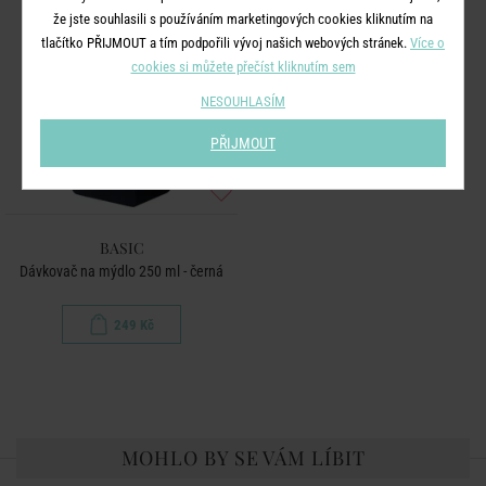
že jste souhlasili s používáním marketingových cookies kliknutím na
tlačítko PŘIJMOUT a tím podpořili vývoj našich webových stránek.
Více o
cookies si můžete přečíst kliknutím sem
NESOUHLASÍM
PŘIJMOUT
BASIC
Dávkovač na mýdlo 250 ml - černá
249 Kč
MOHLO BY SE VÁM LÍBIT