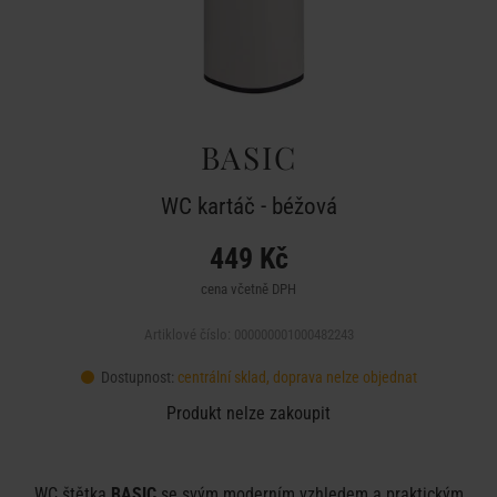
BASIC
WC kartáč - béžová
449 Kč
cena včetně DPH
Artiklové číslo: 000000001000482243
Dostupnost:
centrální sklad, doprava nelze objednat
Produkt nelze zakoupit
WC štětka
BASIC
se svým moderním vzhledem a praktickým