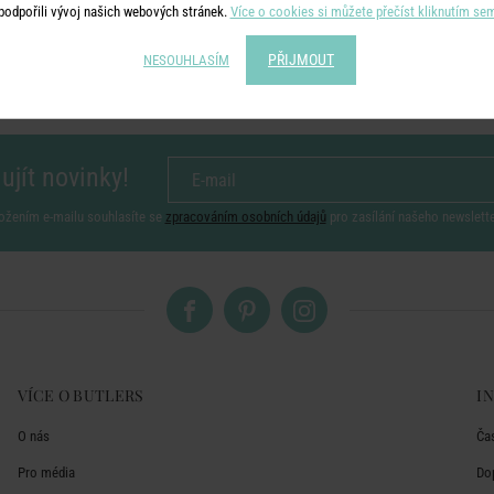
podpořili vývoj našich webových stránek.
Více o cookies si můžete přečíst kliknutím se
PŘIJMOUT
NESOUHLASÍM
ujít novinky!
ožením e-mailu souhlasíte se
zpracováním osobních údajů
pro zasílání našeho newslett
VÍCE O BUTLERS
I
O nás
Ča
Pro média
Do