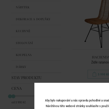
NÁBYTEK
DEKORACE A DOPLŇKY
KUCHYNĚ
STOLOVÁNÍ
KOUPELNA
HACIEND
Židle ratano
DÁRKY
3 990 K
STAV PRODUKTU
CENA
Aby bylo nakupování u nás opravdu pohodlné a snad
3 990 Kč
3 990 Kč
Návštěvou této webové stránky souhlasíte s použí