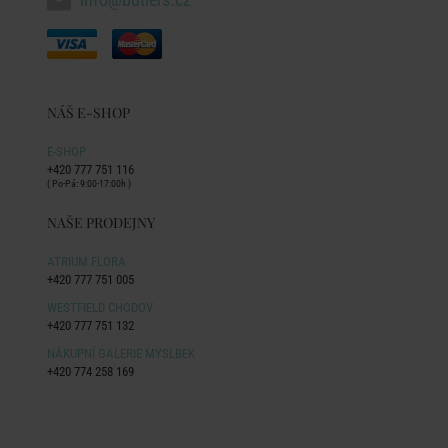
NÁŠ E-SHOP
E-SHOP
+420 777 751 116
( Po-Pá: 9:00-17:00h )
NAŠE PRODEJNY
ATRIUM FLORA
+420 777 751 005
WESTFIELD CHODOV
+420 777 751 132
NÁKUPNÍ GALERIE MYSLBEK
+420 774 258 169