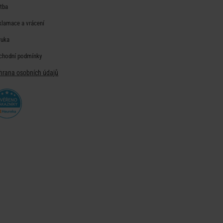
atba
klamace a vrácení
ruka
chodní podmínky
hrana osobních údajů