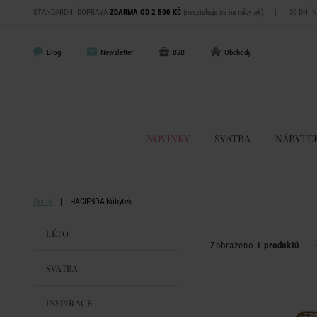
STANDARDNÍ DOPRAVA
ZDARMA OD 2 500 KČ
(nevztahuje se na nábytek)
|
30 DNÍ 
Blog
Newsletter
B2B
Obchody
NOVINKY
SVATBA
NÁBYTE
Domů
HACIENDA Nábytek
LÉTO
Zobrazeno
1 produktů
SVATBA
INSPIRACE