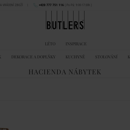
NA VRÁCENÍ ZBOŽÍ
|
+420 777 751 116
( Po-Pá: 9:00-17:00h )
LÉTO
INSPIRACE
K
DEKORACE A DOPLŇKY
KUCHYNĚ
STOLOVÁNÍ
HACIENDA NÁBYTEK