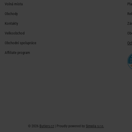
Volná místa
Pl
Obchody
Re
Kontakty
Zá
Velkoobchod
Ob
Obchodní spolupráce
Oc
Affiliate program
© 2026
Butlers.cz
| Proudly powered by
Simplia s.r.o.