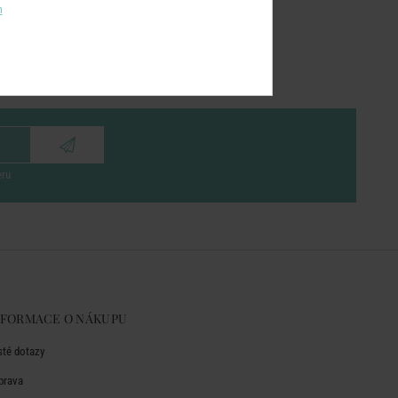
m
eru
NFORMACE O NÁKUPU
sté dotazy
prava