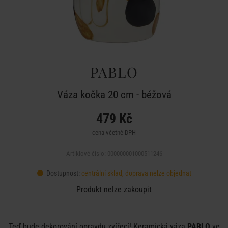
PABLO
Váza kočka 20 cm - béžová
479 Kč
cena včetně DPH
Artiklové číslo: 000000001000511246
Dostupnost:
centrální sklad, doprava nelze objednat
Produkt nelze zakoupit
Teď bude dekorování opravdu zvířecí! Keramická váza
PABLO
ve