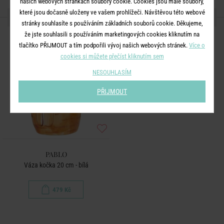
našich webových stránkách soubory cookie. Cookies jsou malé soubory,
které jsou dočasně uloženy ve vašem prohlížeči. Návštěvou této webové
DALŠÍ PRODUKTY ZE SÉRIE
stránky souhlasíte s používáním základních souborů cookie. Děkujeme,
že jste souhlasili s používáním marketingových cookies kliknutím na
tlačítko PŘIJMOUT a tím podpořili vývoj našich webových stránek.
Více o
cookies si můžete přečíst kliknutím sem
NESOUHLASÍM
PŘIJMOUT
PABLO
Váza kočka 20 cm - bílá
479 Kč