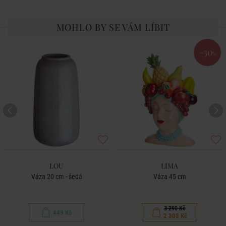
MOHLO BY SE VÁM LÍBIT
-30
%
LOU
LIMA
Váza 20 cm - šedá
Váza 45 cm
3 290 Kč
449 Kč
2 303 Kč