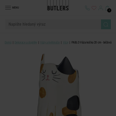
MENU
0
Domů
Dekorace a doplňky
Vázy a květináče
Vázy
PABLO Váza kočka 20 cm - béžová