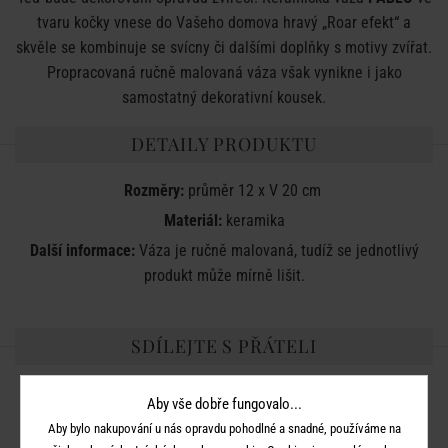
tvaru kočky vnese do Vašeho domova hravý „Roar efekt“ a
skvěle se kombinuje se svícny či dalšími doplňky s motivy zvířat.
Propracovaná ručně malovaná váza však vynikne i jako
samostatný dekorativní kousek.
DETAILY PRODUKTU
Rozměry:
průměr 12 x V 20 cm
Materiál:
keramika
Další informace:
Váza je ručně malovaná, tudíž se jednotlivý
produkt může mírně lišit.
SDÍLEJTE S PŘÁTELI
Aby vše dobře fungovalo...
Aby bylo nakupování u nás opravdu pohodlné a snadné, používáme na