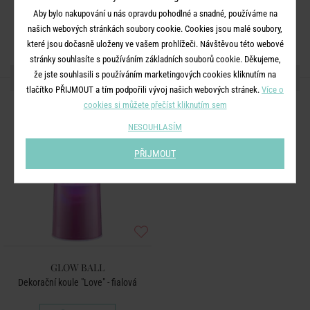
Aby bylo nakupování u nás opravdu pohodlné a snadné, používáme na
našich webových stránkách soubory cookie. Cookies jsou malé soubory,
které jsou dočasně uloženy ve vašem prohlížeči. Návštěvou této webové
stránky souhlasíte s používáním základních souborů cookie. Děkujeme,
že jste souhlasili s používáním marketingových cookies kliknutím na
DALŠÍ PRODUKTY ZE SÉRIE
tlačítko PŘIJMOUT a tím podpořili vývoj našich webových stránek.
Více o
cookies si můžete přečíst kliknutím sem
NESOUHLASÍM
PŘIJMOUT
GLOW BALL
Dekorační koule "Love" - fialová