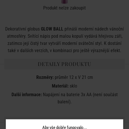
Produkt nelze zakoupit
Dekorativní globus
GLOW BALL
přináší moderní nádech vánoční
atmosféry. Svítící nápis pod malou kopulí vydává hřejivou záři,
zatímco její čistý tvar vytváří moderní sváteční styl. K dostání
také v dalších verzích, v kombinaci pro ještě výraznější efekt.
DETAILY PRODUKTU
Rozměry:
průměr 12 x V 21 cm
Materiál:
sklo
Další informace:
Napájení na baterie 3x AA (není součást
balení).
SDÍLEJTE S PŘÁTELI
Aby vše dobře fungovalo...