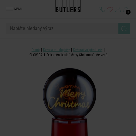
MENU
0
Domů
Dekorace a doplňky
Dekorativní předměty
GLOW BALL Dekorační koule "Merry Christmas" - červená